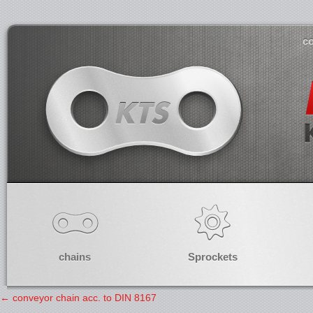
co
chains
Sprockets
←
conveyor chain acc. to DIN 8167