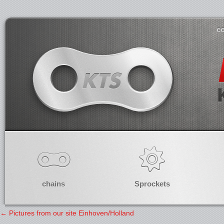
co
chains
Sprockets
←
Pictures from our site Einhoven/Holland