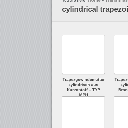
Home
Transmiss
You are here:
»
cylindrical trapezo
Trapezgewindemutter
Trapez
zylindrisch aus
zyl
Kunststoff – TYP
Bron
MPH