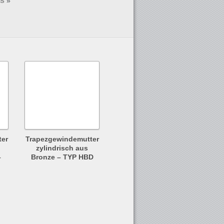
ts
»
ter
Trapezgewindemutter
zylindrisch aus
–
Bronze – TYP HBD