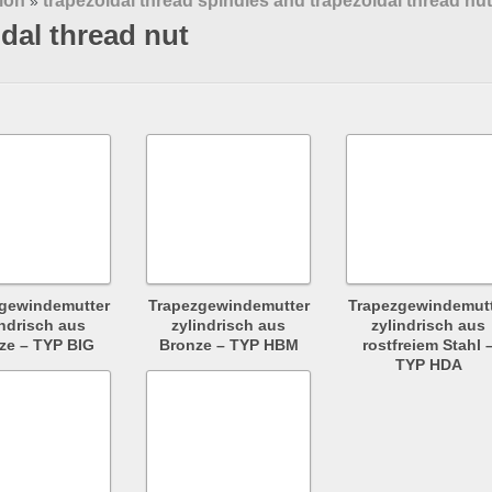
ion
trapezoidal thread spindles and trapezoidal thread nu
»
idal thread nut
gewindemutter
Trapezgewindemutter
Trapezgewindemut
indrisch aus
zylindrisch aus
zylindrisch aus
ze – TYP BIG
Bronze – TYP HBM
rostfreiem Stahl 
TYP HDA