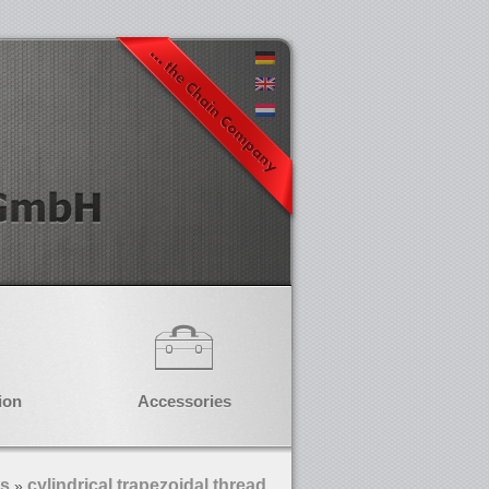
ion
Accessories
ts
cylindrical trapezoidal thread
»