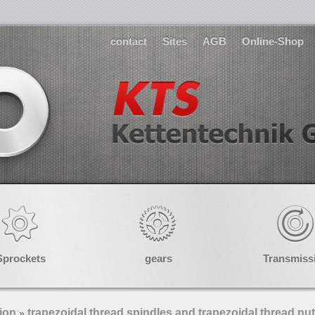
contact
Sites
AGB
Online-Shop
Sprockets
gears
Transmiss
ion
trapezoidal thread spindles and trapezoidal thread nu
»