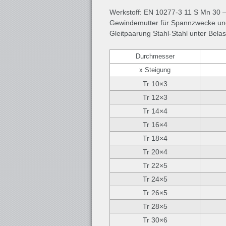
Werkstoff: EN 10277-3 11 S Mn 30 
Gewindemutter für Spannzwecke und
Gleitpaarung Stahl-Stahl unter Belas
Durchmesser
x Steigung
Tr 10×3
Tr 12×3
Tr 14×4
Tr 16×4
Tr 18×4
Tr 20×4
Tr 22×5
Tr 24×5
Tr 26×5
Tr 28×5
Tr 30×6