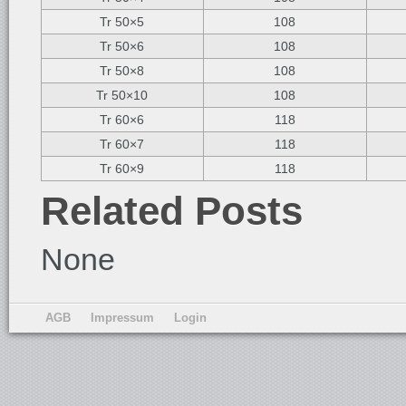
Tr 50×5
108
Tr 50×6
108
Tr 50×8
108
Tr 50×10
108
Tr 60×6
118
Tr 60×7
118
Tr 60×9
118
Related Posts
None
AGB
Impressum
Login