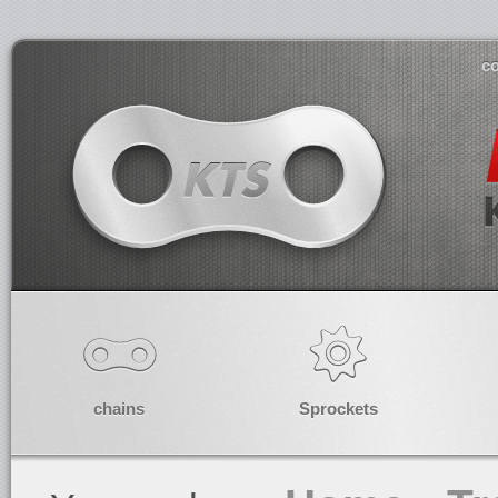
co
chains
Sprockets