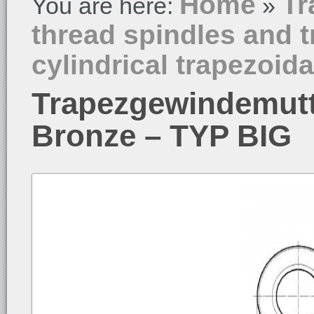
Home
Tr
You are here:
»
thread spindles and t
cylindrical trapezoida
Trapezgewindemutte
Bronze – TYP BIG