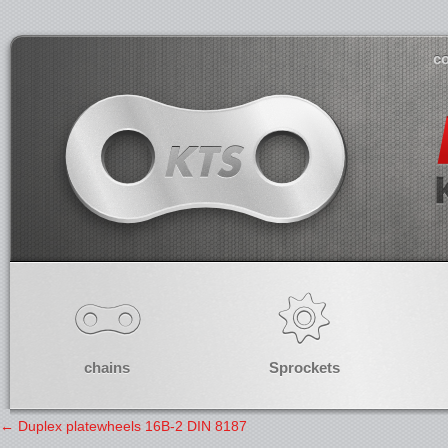
co
chains
Sprockets
←
Duplex platewheels 16B-2 DIN 8187