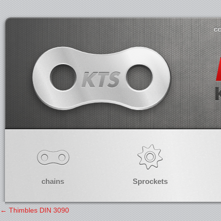
co
chains
Sprockets
←
Thimbles DIN 3090