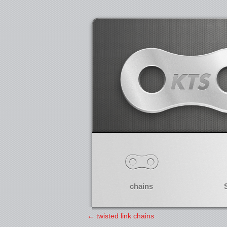
chains
←
twisted link chains