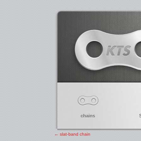
chains
←
slat-band chain