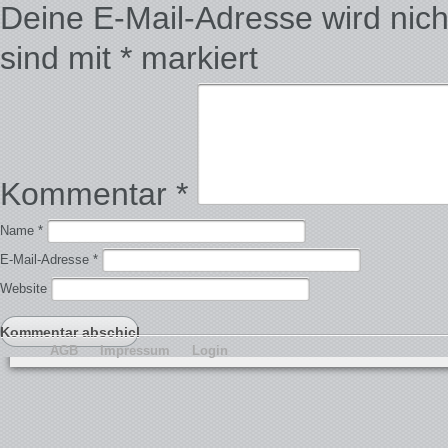
Deine E-Mail-Adresse wird nicht 
sind mit
*
markiert
Kommentar
*
Name
*
E-Mail-Adresse
*
Website
AGB
Impressum
Login