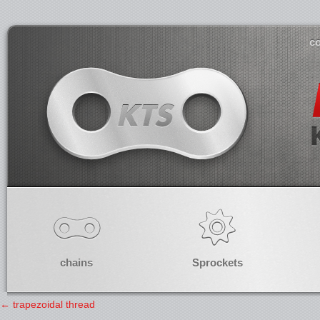
co
chains
Sprockets
←
trapezoidal thread