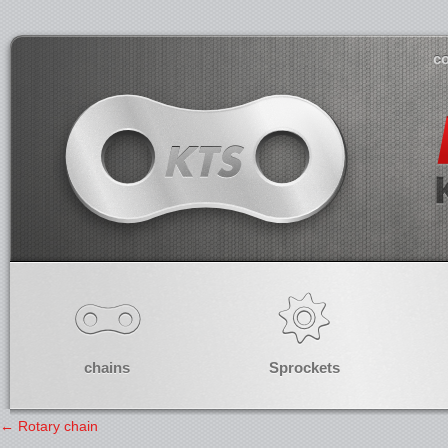
co
chains
Sprockets
←
Rotary chain