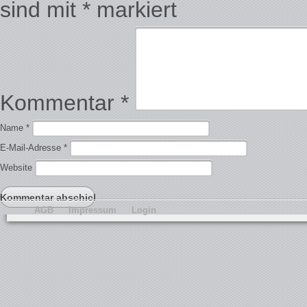
sind mit
*
markiert
Kommentar
*
Name
*
E-Mail-Adresse
*
Website
AGB
Impressum
Login