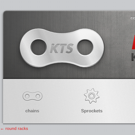
co
chains
Sprockets
←
round racks