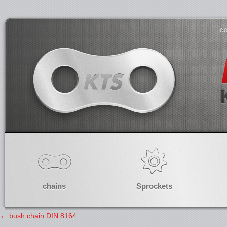
co
chains
Sprockets
←
bush chain DIN 8164