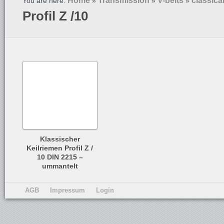
Home
Transmission
V-belts
classica
You are here:
»
»
»
Profil Z /10
Klassischer
Keilriemen Profil Z /
10 DIN 2215 –
ummantelt
AGB
Impressum
Login