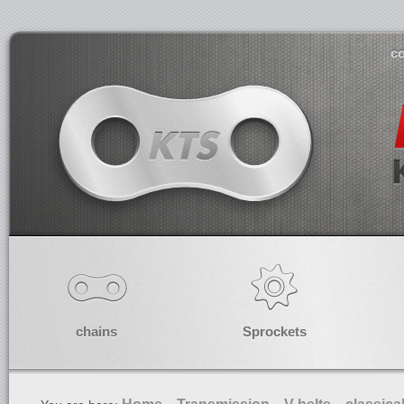
co
chains
Sprockets