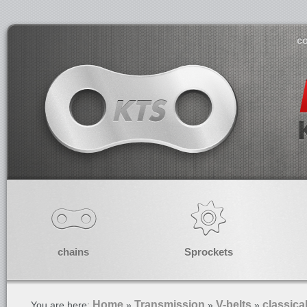
co
chains
Sprockets
Home
Transmission
V-belts
classica
You are here:
»
»
»