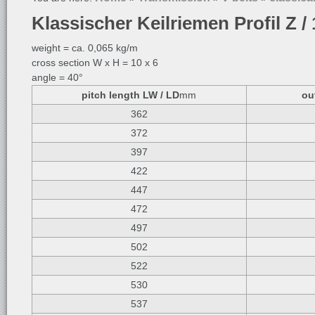
Klassischer Keilriemen Profil Z 
weight = ca. 0,065 kg/m
cross section W x H = 10 x 6
angle = 40°
pitch length LW / LD
mm
ou
362
372
397
422
447
472
497
502
522
530
537