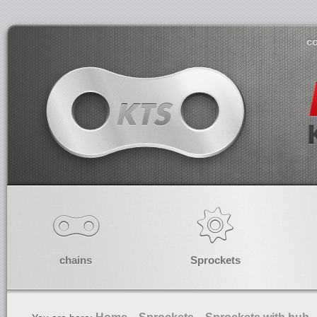
co
chains
Sprockets