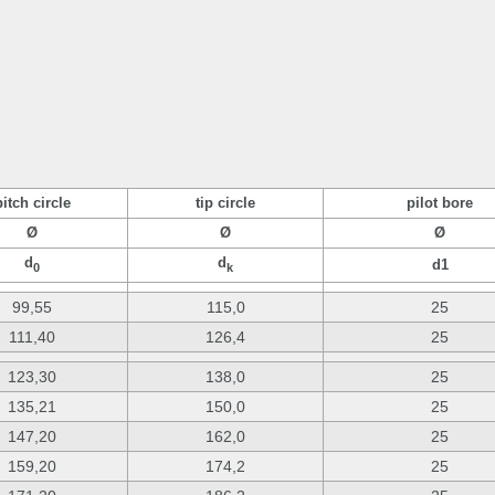
pitch circle
tip circle
pilot bore
Ø
Ø
Ø
d
d
d1
0
k
99,55
115,0
25
111,40
126,4
25
123,30
138,0
25
135,21
150,0
25
147,20
162,0
25
159,20
174,2
25