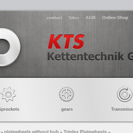
contact
Sites
AGB
Online-Shop
Sprockets
gears
Transmiss
platewheels without hub
Triplex Platewheels
»
»
»