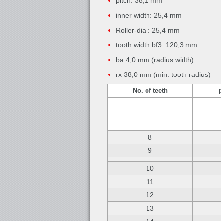
pitch: 38,1 mm
inner width: 25,4 mm
Roller-dia.: 25,4 mm
tooth width bf3: 120,3 mm
ba 4,0 mm (radius width)
rx 38,0 mm (min. tooth radius)
No. of teeth
8
9
10
11
12
13