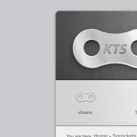
chains
Home
Sprockets
You are here:
»