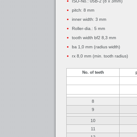
ISO-No.: 05B-2 (8 x 3mm)
pitch: 8 mm
inner width: 3 mm
Roller-dia.: 5 mm
tooth width bf2 8,3 mm
ba 1,0 mm (radius width)
rx 8,0 mm (min. tooth radius)
No. of teeth
8
9
10
11