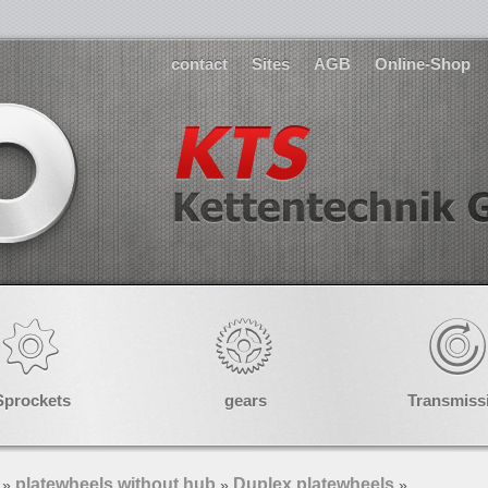
contact
Sites
AGB
Online-Shop
Sprockets
gears
Transmiss
platewheels without hub
Duplex platewheels
»
»
»