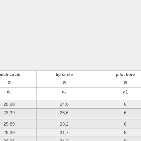
pitch circle
tip circle
pilot bore
Ø
Ø
Ø
d
d
d1
0
k
20,90
24,0
6
23,39
26,6
6
25,89
29,2
8
28,39
31,7
8