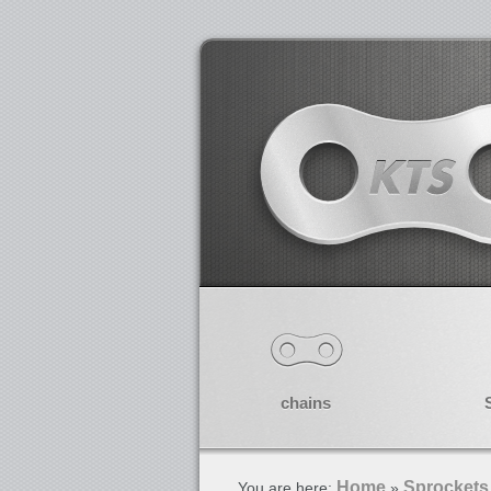
chains
Home
Sprockets
You are here:
»