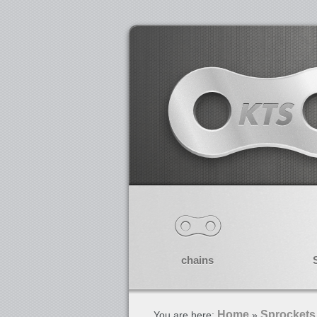
chains
Home
Sprockets
You are here:
»