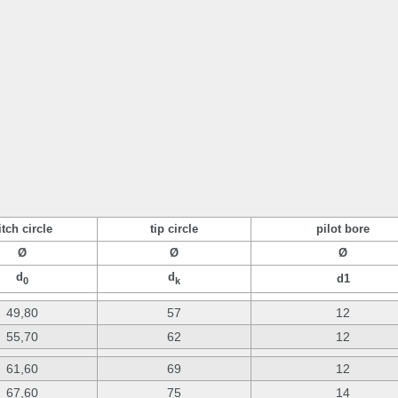
itch circle
tip circle
pilot bore
Ø
Ø
Ø
d
d
d1
0
k
49,80
57
12
55,70
62
12
61,60
69
12
67,60
75
14