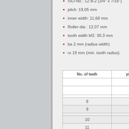
ISO-No.: 12 B-2 (3/4“ x 7/16“)
pitch: 19,05 mm
inner width: 11,68 mm
Roller-dia.: 12,07 mm
tooth width bf2: 30,3 mm
ba 2 mm (radius width)
rx 19 mm (min. tooth radius)
No. of teeth
p
8
9
10
11