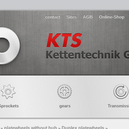
contact
Sites
AGB
Online-Shop
Sprockets
gears
Transmiss
platewheels without hub
Duplex platewheels
»
»
»