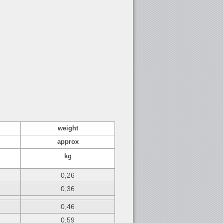
weight
approx
kg
0,26
0,36
0,46
0,59