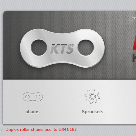
co
chains
Sprockets
←
Duplex roller chains acc. to DIN 8187