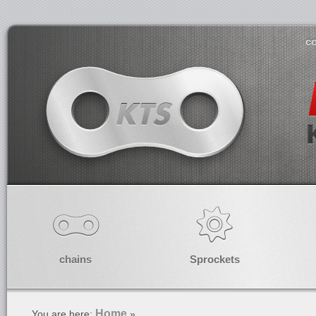
co
chains
Sprockets
Home
You are here:
»