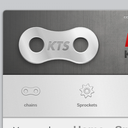
co
chains
Sprockets