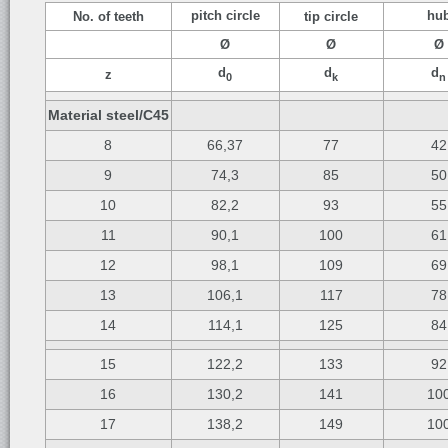
pitch circle
hu
No. of teeth
tip circle
Ø
Ø
Ø
d
d
d
z
0
k
n
Material steel/C45
8
66,37
77
42
9
74,3
85
50
10
82,2
93
55
11
90,1
100
61
12
98,1
109
69
13
106,1
117
78
14
114,1
125
84
15
122,2
133
92
16
130,2
141
10
17
138,2
149
10