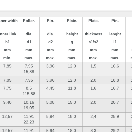
nner width
Poller-
Pin-
Plate-
Plate-
Pin-
inner link
dia.
dia.
height
thickness
lenght
b1
d1
d2
g
s1/s2
l1
mm
mm
mm
mm
mm
mm
min.
max.
max.
max.
max.
max.
7,85
7,95
3,96
12,0
1,5
16,6
15,88
7,85
7,95
3,96
12,0
2,0
18,8
7,75
8,5
4,45
11,8
1,6
16,7
115,88
9,40
10,16
5,08
15,0
2,0
20,7
19,05
12,57
11,91
5,94
18,0
2,4
25,9
22,23
12,57
11,91
5,94
18,0
3,3
29,2