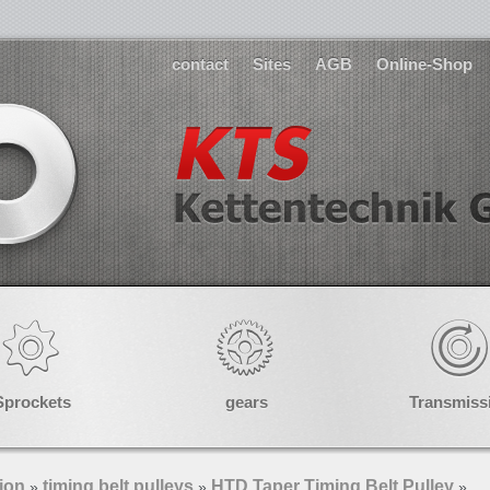
contact
Sites
AGB
Online-Shop
Sprockets
gears
Transmiss
ion
timing belt pulleys
HTD Taper Timing Belt Pulley
»
»
»