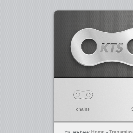
chains
Home
Transmiss
You are here:
»