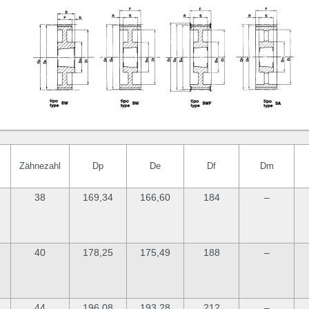
Zähnezahl
Dp
De
Df
Dm
38
169,34
166,60
184
–
40
178,25
175,49
188
–
44
196,08
193,28
212
–