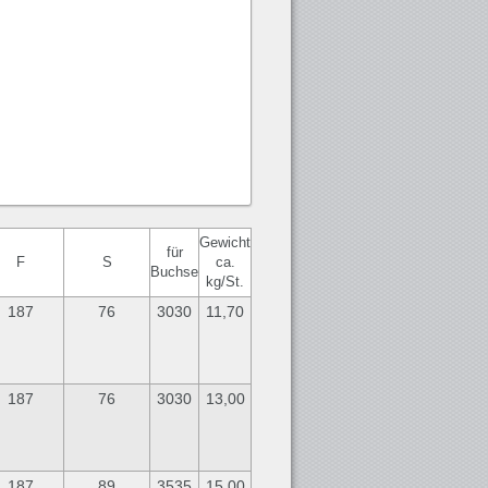
Gewicht
für
F
S
ca.
Buchse
kg/St.
187
76
3030
11,70
187
76
3030
13,00
187
89
3535
15,00