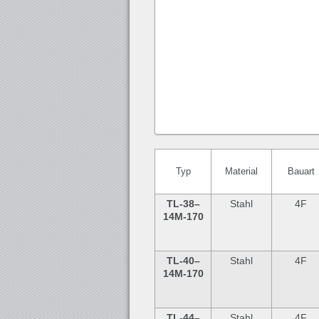
Typ
Material
Bauart
TL-38
–
Stahl
4F
14M-170
TL-40
–
Stahl
4F
14M-170
TL-44
–
Stahl
4F