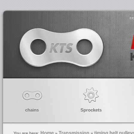
co
chains
Sprockets
Home
Transmission
timing belt pulley
You are here:
»
»