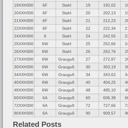
19XXH300
6F
Stahl
19
192,02
1
20XXH300
6F
Stahl
20
202,13
1
21XXH300
6F
Stahl
21
212,23
2
22XXH300
6F
Stahl
22
222,34
2
24XXH300
6
Stahl
24
242,55
2
25XXH300
6W
Stahl
25
252,66
2
26XXH300
6W
Stahl
26
262,76
2
27XXH300
6W
Grauguß
27
272,87
2
30XXH300
6W
Grauguß
30
303,19
3
34XXH300
6W
Grauguß
34
343,62
3
40XXH300
6W
Grauguß
40
404,25
4
48XXH300
6W
Grauguß
48
485,10
4
60XXH300
6A
Grauguß
60
606,38
6
72XXH300
6A
Grauguß
72
727,66
7
90XXH300
6A
Grauguß
90
909,57
9
Related Posts