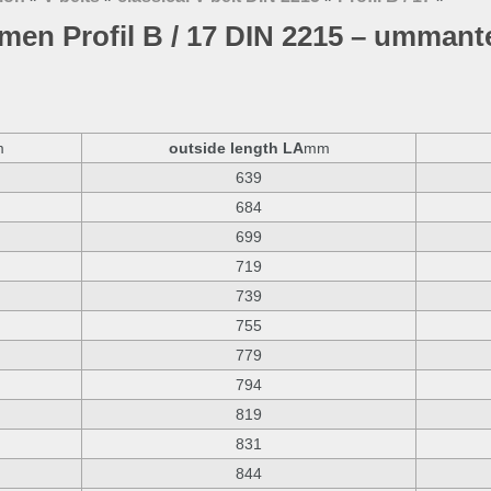
emen Profil B / 17 DIN 2215 – ummante
m
outside length LA
mm
639
684
699
719
739
755
779
794
819
831
844