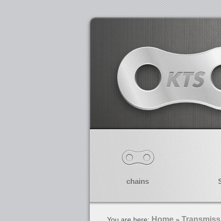
chains
Home
Transmiss
You are here:
»