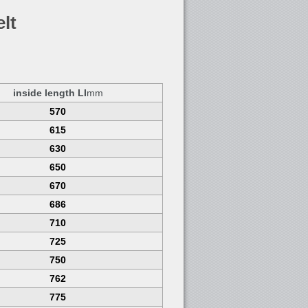
lt
inside length LI
mm
570
615
630
650
670
686
710
725
750
762
775