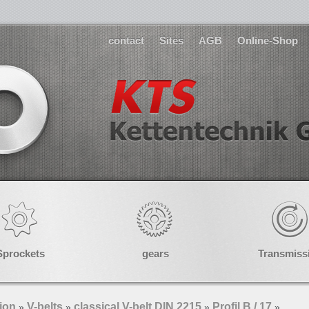
contact
Sites
AGB
Online-Shop
Sprockets
gears
Transmiss
ion
V-belts
classical V-belt DIN 2215
Profil B / 17
»
»
»
»