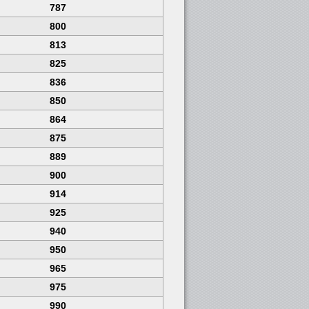
787
800
813
825
836
850
864
875
889
900
914
925
940
950
965
975
990