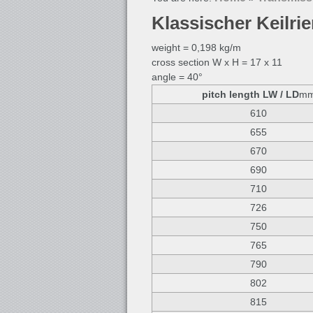
Klassischer Keilri
weight = 0,198 kg/m
cross section W x H = 17 x 11
angle = 40°
pitch length LW / LD
m
610
655
670
690
710
726
750
765
790
802
815