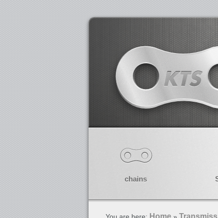
chains
Home
Transmiss
You are here:
»