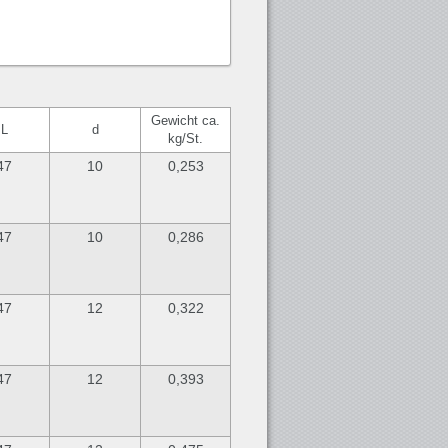
Gewicht ca.
L
d
kg/St.
47
10
0,253
47
10
0,286
47
12
0,322
47
12
0,393