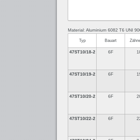
Material: Aluminium 6082 T6 UNI 90
Typ
Bauart
Zähn
47ST10/18-2
6F
1
47ST10/19-2
6F
1
47ST10/20-2
6F
2
47ST10/22-2
6F
2