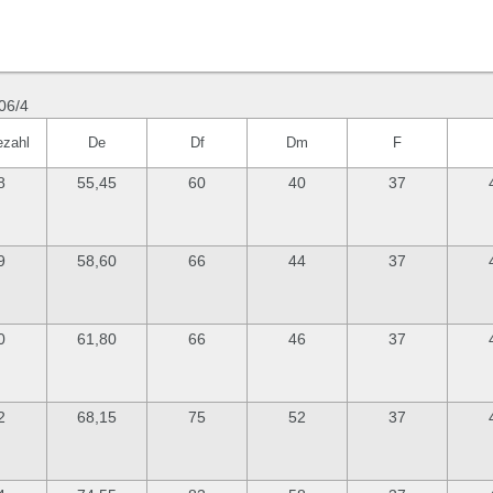
06/4
ezahl
De
Df
Dm
F
8
55,45
60
40
37
9
58,60
66
44
37
0
61,80
66
46
37
2
68,15
75
52
37