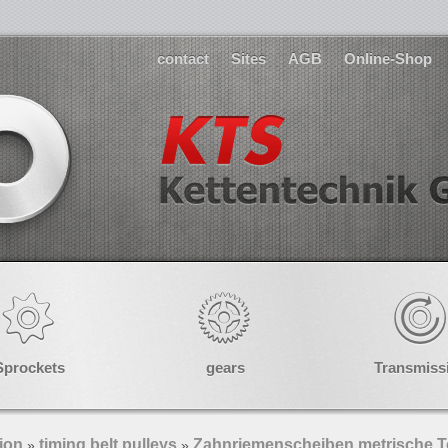
contact
Sites
AGB
Online-Shop
Sprockets
gears
Transmiss
ion
timing belt pulleys
Zahnriemenscheiben metrische T
»
»