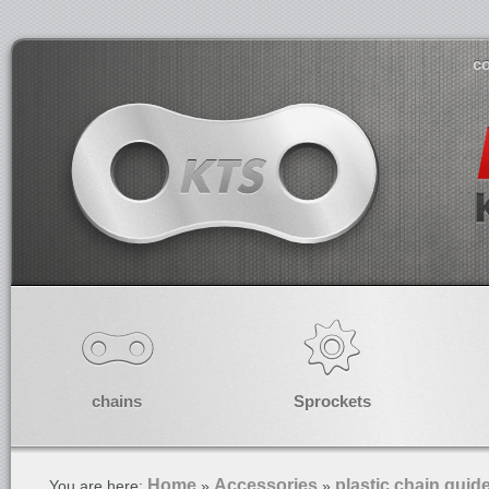
co
chains
Sprockets
Home
Accessories
plastic chain guide
You are here:
»
»