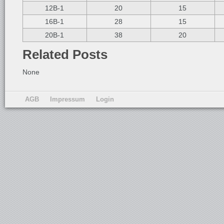
12B-1
20
15
16B-1
28
15
20B-1
38
20
Related Posts
None
AGB
Impressum
Login