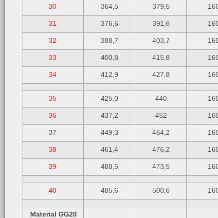
30
364,5
379,5
16
31
376,6
391,6
16
32
388,7
403,7
16
33
400,8
415,8
16
34
412,9
427,8
16
35
425,0
440
16
36
437,2
452
16
37
449,3
464,2
16
38
461,4
476,2
16
39
488,5
473,5
16
40
485,6
500,6
16
Material GG20