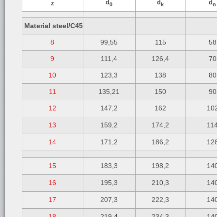
d
d
d
z
0
k
n
Material steel/C45
8
99,55
115
58
9
111,4
126,4
70
10
123,3
138
80
11
135,21
150
90
12
147,2
162
10
13
159,2
174,2
11
14
171,2
186,2
12
15
183,3
198,2
14
16
195,3
210,3
14
17
207,3
222,3
14
18
219,4
234,3
14