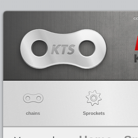
co
chains
Sprockets