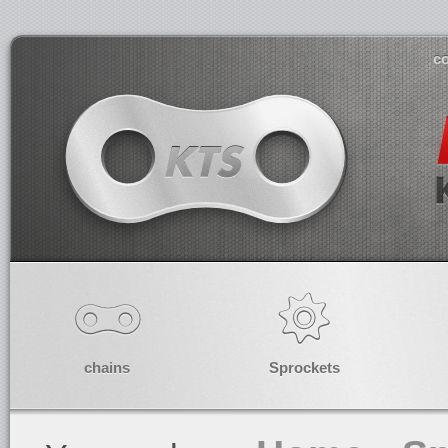
co
chains
Sprockets