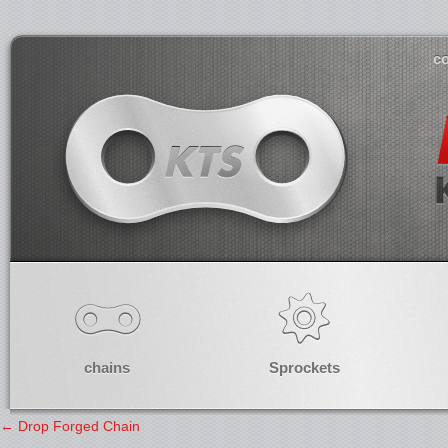
co
chains
Sprockets
←
Drop Forged Chain