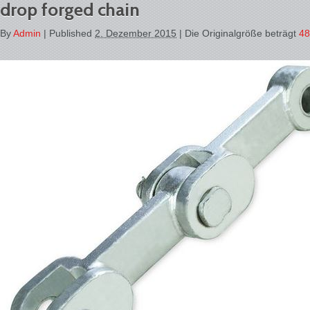
drop forged chain
By
Admin
|
Published
2. Dezember 2015
| Die Originalgröße beträgt
48