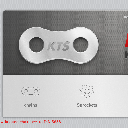
co
chains
Sprockets
←
knotted chain acc. to DIN 5686