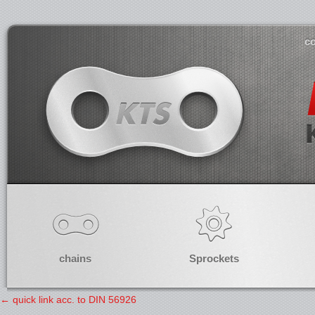
co
chains
Sprockets
←
quick link acc. to DIN 56926