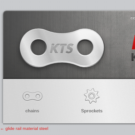
co
chains
Sprockets
←
glide rail material steel