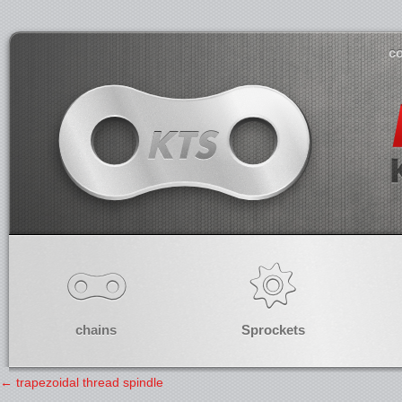
co
chains
Sprockets
←
trapezoidal thread spindle