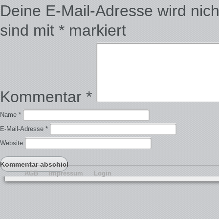
Deine E-Mail-Adresse wird nicht 
sind mit
*
markiert
Kommentar
*
Name
*
E-Mail-Adresse
*
Website
AGB
Impressum
Login