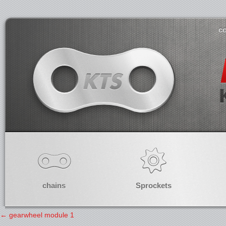
co
chains
Sprockets
←
gearwheel module 1