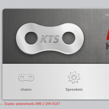
co
chains
Sprockets
←
Duplex platewheels 08B-2 DIN 8187