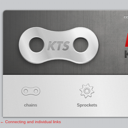
co
chains
Sprockets
←
Connecting and individual links