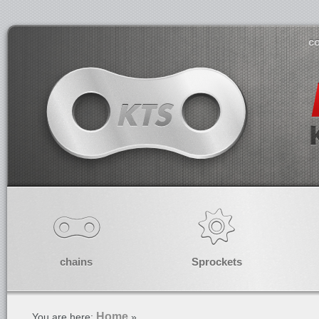
co
chains
Sprockets
Home
You are here:
»