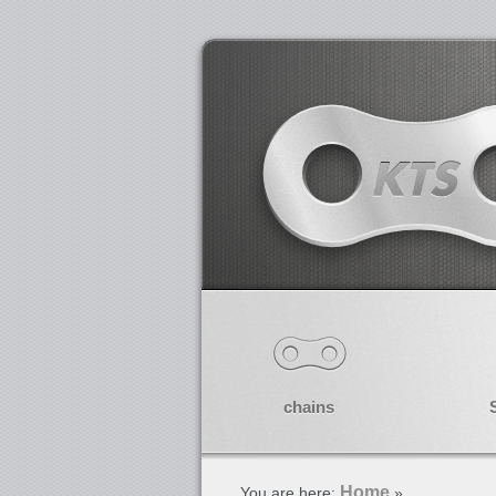
chains
Home
You are here:
»