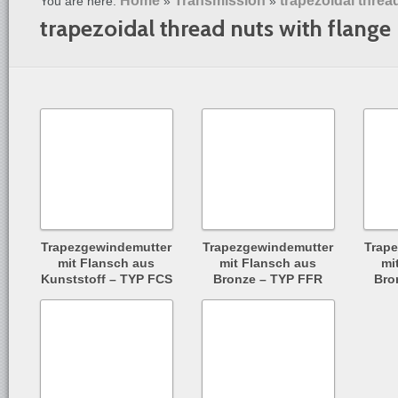
Home
Transmission
trapezoidal threa
You are here:
»
»
trapezoidal thread nuts with flange
Trapezgewindemutter
Trapezgewindemutter
Trap
mit Flansch aus
mit Flansch aus
mi
Kunststoff – TYP FCS
Bronze – TYP FFR
Bro