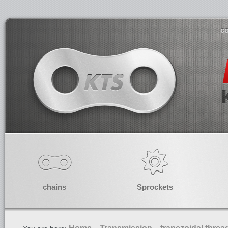
co
chains
Sprockets