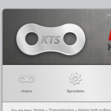
co
chains
Sprockets
Home
Transmission
timing belt pulley
You are here:
»
»