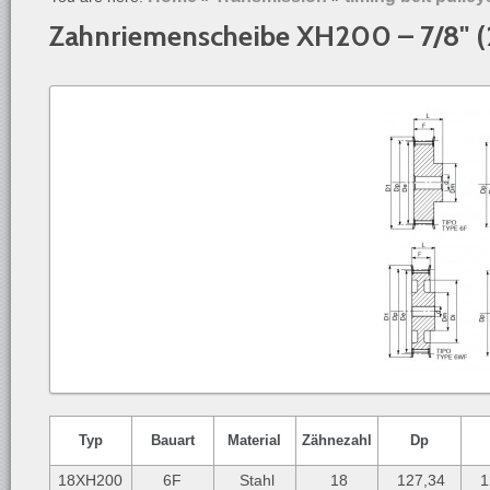
Zahnriemenscheibe XH200 – 7/8" 
Typ
Bauart
Material
Zähnezahl
Dp
18XH200
6F
Stahl
18
127,34
1