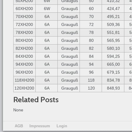
50XH200
6W
Grauguß
50
410,32
4
60XH200
6W
Grauguß
60
424,47
4
70XH200
6A
Grauguß
70
495,21
4
72XH200
6A
Grauguß
72
509,36
5
78XH200
6A
Grauguß
78
551,81
5
80XH200
6A
Grauguß
80
565,95
5
82XH200
6A
Grauguß
82
580,10
5
84XH200
6A
Grauguß
84
594,25
5
94XH200
6A
Grauguß
94
665,00
6
96XH200
6A
Grauguß
96
679,15
6
118XH200
6A
Grauguß
118
834,78
8
120XH200
6A
Grauguß
120
848,93
8
Related Posts
None
AGB
Impressum
Login