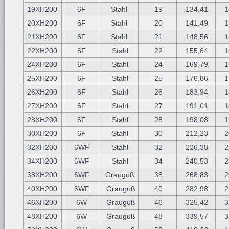
19XH200
6F
Stahl
19
134,41
1
20XH200
6F
Stahl
20
141,49
1
21XH200
6F
Stahl
21
148,56
1
22XH200
6F
Stahl
22
155,64
1
24XH200
6F
Stahl
24
169,79
1
25XH200
6F
Stahl
25
176,86
1
26XH200
6F
Stahl
26
183,94
1
27XH200
6F
Stahl
27
191,01
1
28XH200
6F
Stahl
28
198,08
1
30XH200
6F
Stahl
30
212,23
2
32XH200
6WF
Stahl
32
226,38
2
34XH200
6WF
Stahl
34
240,53
2
38XH200
6WF
Grauguß
38
268,83
2
40XH200
6WF
Grauguß
40
282,98
2
46XH200
6W
Grauguß
46
325,42
3
48XH200
6W
Grauguß
48
339,57
3