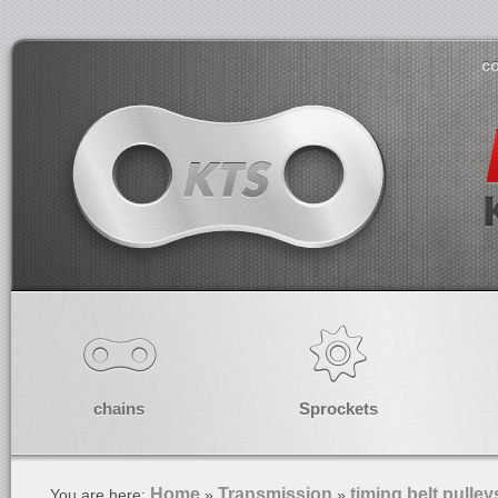
co
chains
Sprockets
Home
Transmission
timing belt pulley
You are here:
»
»