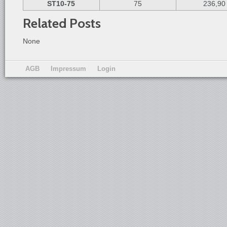
ST10-75
75
236,90
Related Posts
None
AGB
Impressum
Login