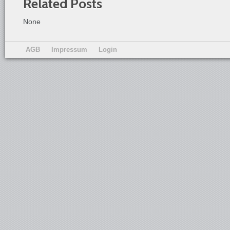
Related Posts
None
AGB
Impressum
Login