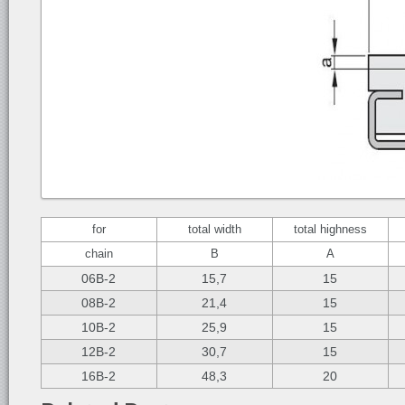
for
total width
total highness
chain
B
A
06B-2
15,7
15
08B-2
21,4
15
10B-2
25,9
15
12B-2
30,7
15
16B-2
48,3
20