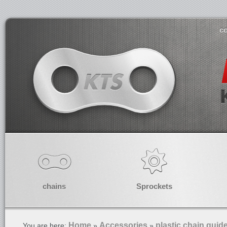
co
chains
Sprockets
Home
Accessories
plastic chain guide
You are here:
»
»