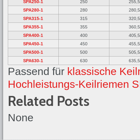
SPA250-1
250
255,
SPA280-1
280
280,
SPA315-1
315
320,
SPA355-1
355
360,
SPA400-1
400
405,
SPA450-1
450
455,
SPA500-1
500
505,
SPA630-1
630
635,
Passend für
klassische Kei
Hochleistungs-Keilriemen 
Related Posts
None