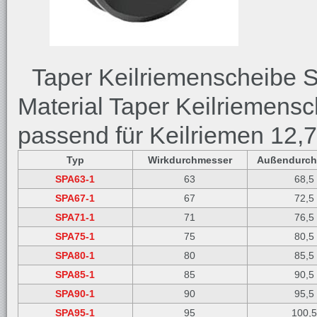
Taper Keilriemenscheibe SP
Material Taper Keilriemensc
passend für Keilriemen 12
Typ
Wirkdurchmesser
Außendurch
SPA63-1
63
68,5
SPA67-1
67
72,5
SPA71-1
71
76,5
SPA75-1
75
80,5
SPA80-1
80
85,5
SPA85-1
85
90,5
SPA90-1
90
95,5
SPA95-1
95
100,