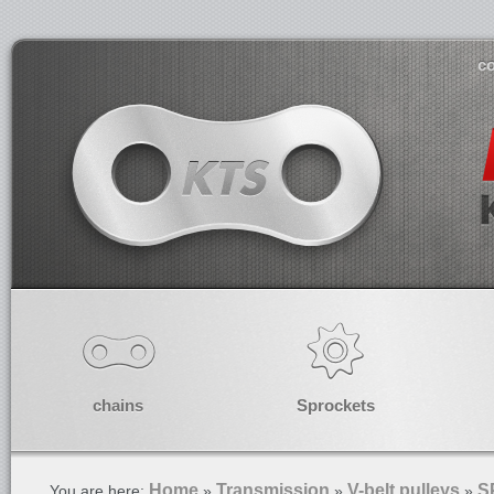
co
chains
Sprockets
Home
Transmission
V-belt pulleys
S
You are here:
»
»
»