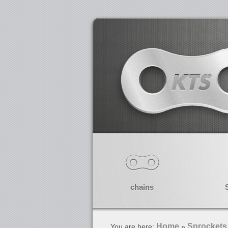
chains
Home
Sprockets
You are here:
»