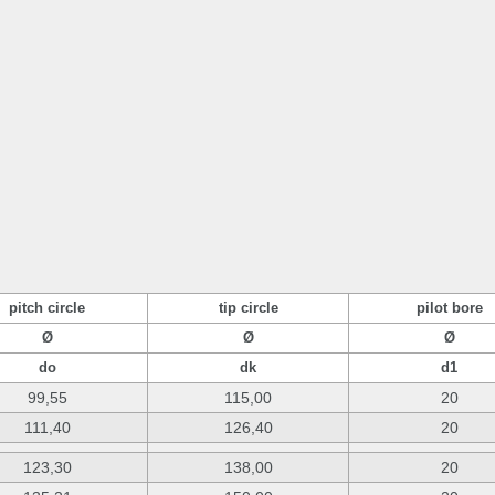
pitch circle
tip circle
pilot bore
Ø
Ø
Ø
do
dk
d1
99,55
115,00
20
111,40
126,40
20
123,30
138,00
20