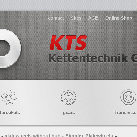
contact
Sites
AGB
Online-Shop
Sprockets
gears
Transmiss
platewheels without hub
Simplex Platewheels
»
»
»