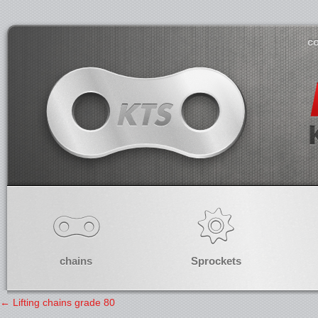
co
chains
Sprockets
←
Lifting chains grade 80