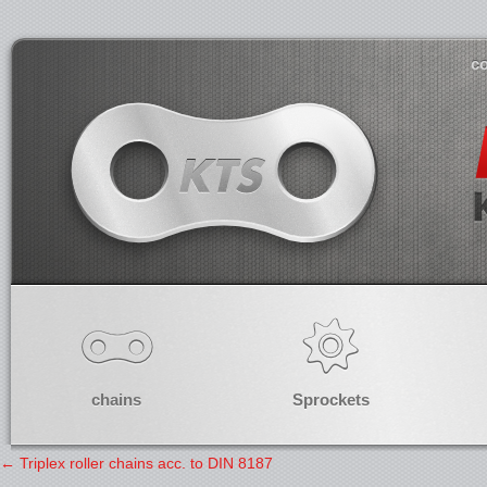
co
chains
Sprockets
←
Triplex roller chains acc. to DIN 8187