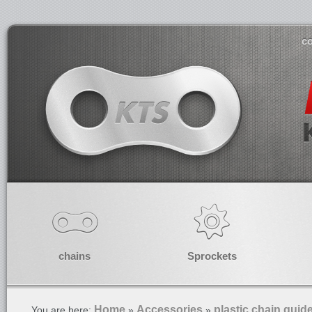
co
chains
Sprockets
Home
Accessories
plastic chain guide
You are here:
»
»