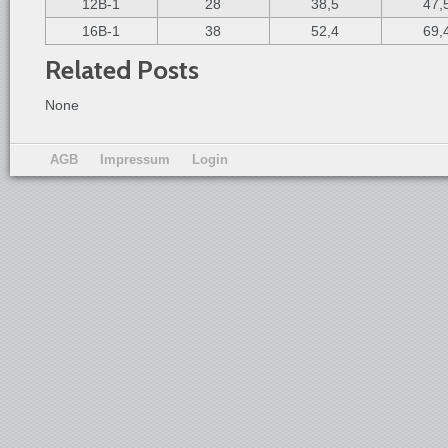
12B-1
28
38,5
47,
16B-1
38
52,4
69,
Related Posts
None
AGB
Impressum
Login